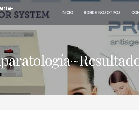
ería-
INICIO
SOBRE NOSOTROS
CO
paratología~Resultad